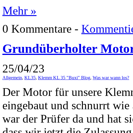
Mehr »
0 Kommentare -
Kommentie
Grundüberholter Motor
25/04/23
Allgemein
,
KL35
,
Klemm KL 35 "Buxi" Blog
,
Was war wann los?
Der Motor für unsere Klem
eingebaut und schnurrt wie
war der Prüfer da und hat s
dass wir jetzt die Zulassun