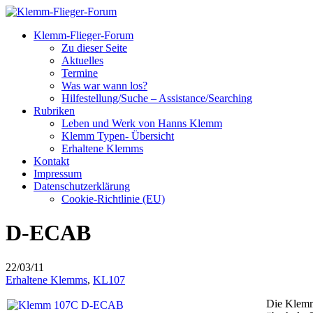
Klemm-Flieger-Forum
Zu dieser Seite
Aktuelles
Termine
Was war wann los?
Hilfestellung/Suche – Assistance/Searching
Rubriken
Leben und Werk von Hanns Klemm
Klemm Typen- Übersicht
Erhaltene Klemms
Kontakt
Impressum
Datenschutzerklärung
Cookie-Richtlinie (EU)
D-ECAB
22/03/11
Erhaltene Klemms
,
KL107
Die Klemm