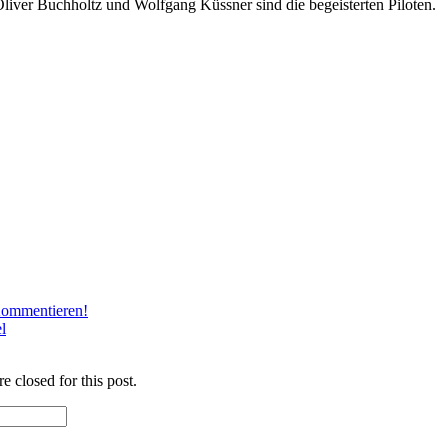
Oliver Buchholtz und Wolfgang Küssner sind die begeisterten Piloten.
ommentieren!
l
e closed for this post.