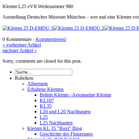
Klemm L25 eVII Werknummer 980
Ausstellung Deutsches Museum München – wer mal eine Klemm von un
0 Kommentare -
Kommentieren!
« vorheriger Artikel
nächster Artikel »
Sorry, comments are closed for this post.
Rubriken
Allgemein
Erhaltene Klemms
British Klemm / Aeromarine Klemm
KL107
KL35
L20 und L20 Nachbauten
L25
L25 Nachbauten
Klemm KL 35 "Buxi" Blog
Geschichte des Flugzeuges