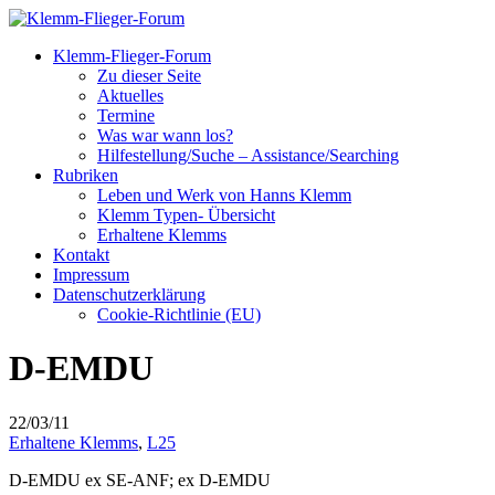
Klemm-Flieger-Forum
Zu dieser Seite
Aktuelles
Termine
Was war wann los?
Hilfestellung/Suche – Assistance/Searching
Rubriken
Leben und Werk von Hanns Klemm
Klemm Typen- Übersicht
Erhaltene Klemms
Kontakt
Impressum
Datenschutzerklärung
Cookie-Richtlinie (EU)
D-EMDU
22/03/11
Erhaltene Klemms
,
L25
D-EMDU ex SE-ANF; ex D-EMDU