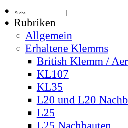
Rubriken
Allgemein
Erhaltene Klemms
British Klemm / A
KL107
KL35
L20 und L20 Nachb
L25
L25 Nachbauten