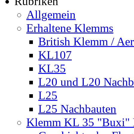
Rubriken
Allgemein
Erhaltene Klemms
British Klemm / A
KL107
KL35
L20 und L20 Nachb
L25
L25 Nachbauten
Klemm KL 35 "Buxi" 