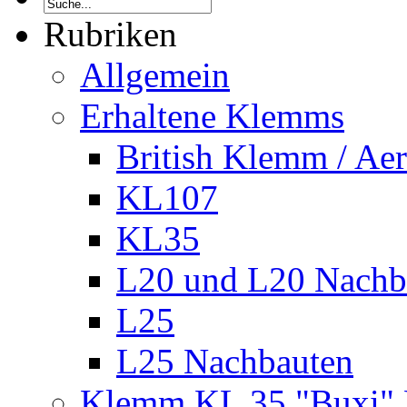
Rubriken
Allgemein
Erhaltene Klemms
British Klemm / A
KL107
KL35
L20 und L20 Nachb
L25
L25 Nachbauten
Klemm KL 35 "Buxi" 