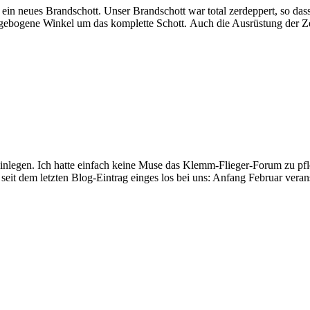
in neues Brandschott. Unser Brandschott war total zerdeppert, so dass
gebogene Winkel um das komplette Schott. Auch die Ausrüstung der Zel
einlegen. Ich hatte einfach keine Muse das Klemm-Flieger-Forum zu pfle
it dem letzten Blog-Eintrag einges los bei uns: Anfang Februar vera